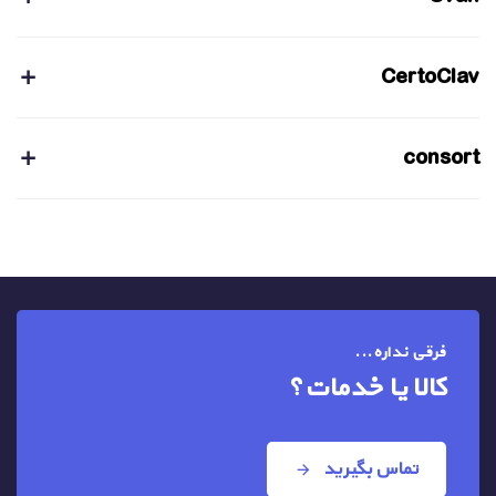
CertoClav
consort
فرقی نداره...
کالا یا خدمات؟
تماس بگیرید