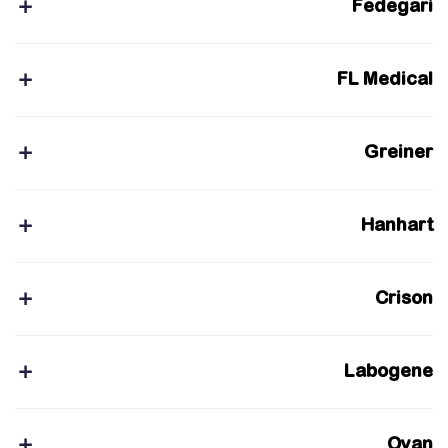
Fedegari
FL Medical
Greiner
Hanhart
Crison
Labogene
Ovan